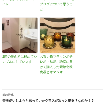
イレ
ブログについて思うこ
と
2階の洗面所は極めてシ
お買い物マラソンポチ
ンプルにしています
レポ・結局、誘惑に負
けて購入した素敵北欧
食器とオマジオ
投
前の投稿
稿
普段使いしようと思っていたグラスが次々と廃盤？なのか！？