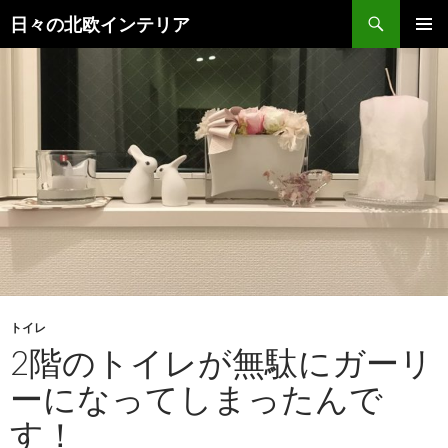
検
日々の北欧インテリア
索
コ
メインメ
ン
ニュー
テ
ン
ツ
へ
ス
キ
ッ
プ
トイレ
2階のトイレが無駄にガーリ
ーになってしまったんで
す！