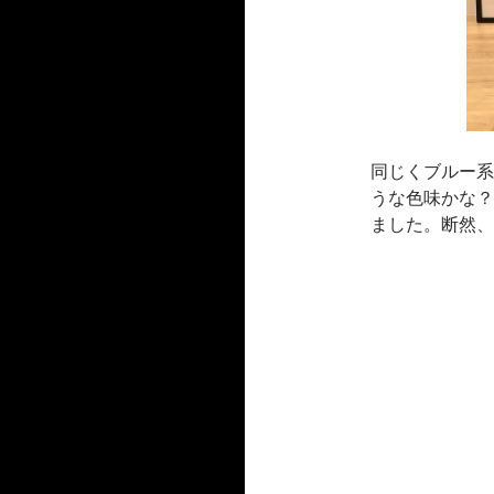
同じくブルー系
うな色味かな？
ました。断然、