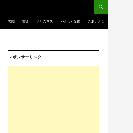
所
玄関
書斎
クリスマス
やんちゃ兄弟
ごあいさつ
スポンサーリンク