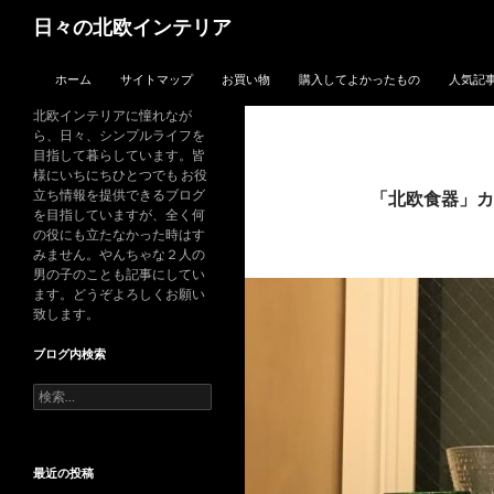
検
日々の北欧インテリア
索
コンテンツへスキップ
ホーム
サイトマップ
お買い物
購入してよかったもの
人気記
北欧インテリアに憧れなが
ら、日々、シンプルライフを
目指して暮らしています。皆
様にいちにちひとつでも お役
立ち情報を提供できるブログ
「北欧食器」カ
を目指していますが、全く何
の役にも立たなかった時はす
みません。やんちゃな２人の
男の子のことも記事にしてい
ます。どうぞよろしくお願い
致します。
ブログ内検索
検
索:
最近の投稿