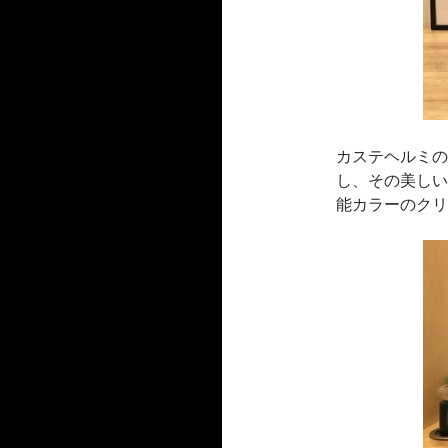
カステヘルミの
し、その美しい
能カラーのクリ