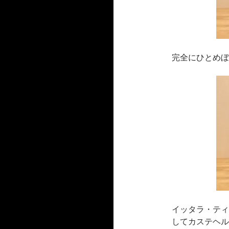
完全にひとめぼ
イッタラ・ティ
してカステヘル