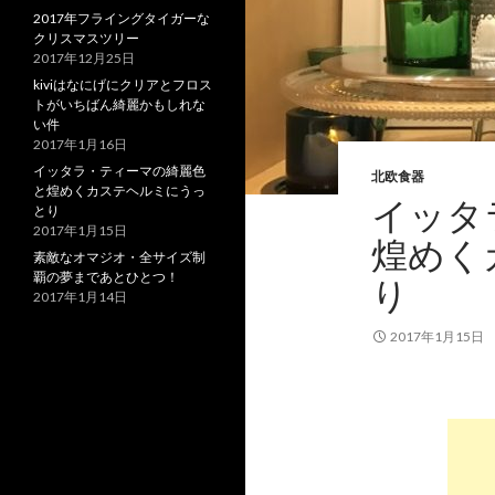
2017年フライングタイガーな
クリスマスツリー
2017年12月25日
kiviはなにげにクリアとフロス
トがいちばん綺麗かもしれな
い件
2017年1月16日
イッタラ・ティーマの綺麗色
北欧食器
と煌めくカステヘルミにうっ
イッタ
とり
2017年1月15日
煌めく
素敵なオマジオ・全サイズ制
覇の夢まであとひとつ！
り
2017年1月14日
2017年1月15日