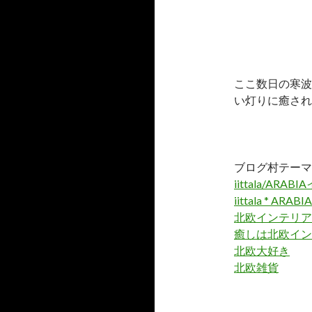
ここ数日の寒波
い灯りに癒され
ブログ村テーマ
iittala/A
iittala * ARA
北欧インテリア
癒しは北欧イン
北欧大好き
北欧雑貨