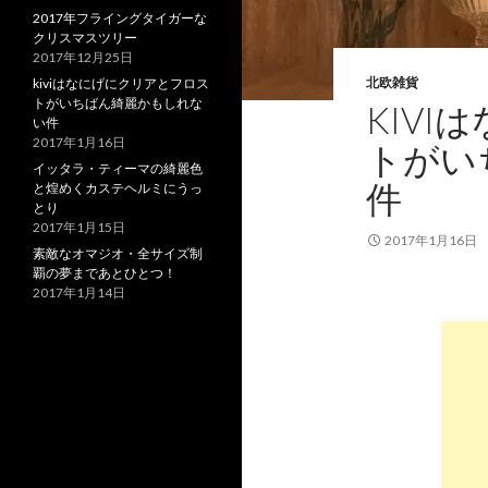
2017年フライングタイガーな
クリスマスツリー
2017年12月25日
北欧雑貨
kiviはなにげにクリアとフロス
トがいちばん綺麗かもしれな
KIV
い件
2017年1月16日
トがい
イッタラ・ティーマの綺麗色
件
と煌めくカステヘルミにうっ
とり
2017年1月15日
2017年1月16日
素敵なオマジオ・全サイズ制
覇の夢まであとひとつ！
2017年1月14日