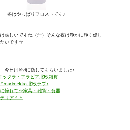
冬はやっぱりフロストです♪
は厳しいですね（汗）そんな夜は静かに輝く優し
たいです☆
 今日はkiviに癒してもらいました♪
RABIAイッタラ・アラビア北欧雑貨
BIA * marimekko 北欧ラブ♪
に憧れて☆家具・雑貨・食器
テリア＾＾