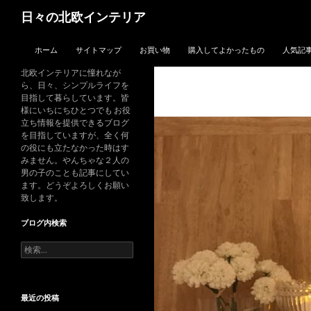
検
日々の北欧インテリア
索
コンテンツへスキップ
ホーム
サイトマップ
お買い物
購入してよかったもの
人気記
北欧インテリアに憧れなが
ら、日々、シンプルライフを
目指して暮らしています。皆
様にいちにちひとつでも お役
立ち情報を提供できるブログ
を目指していますが、全く何
の役にも立たなかった時はす
みません。やんちゃな２人の
男の子のことも記事にしてい
ます。どうぞよろしくお願い
致します。
ブログ内検索
検
索:
最近の投稿