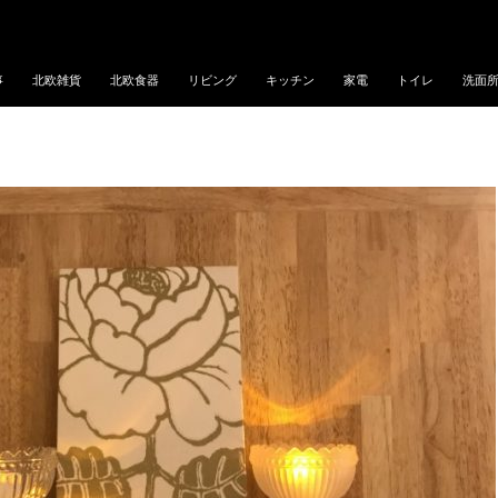
事
北欧雑貨
北欧食器
リビング
キッチン
家電
トイレ
洗面