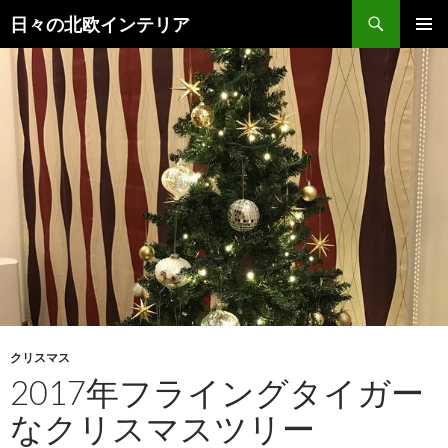
検
日々の北欧インテリア
索
コ
メインメ
ン
ニュー
テ
ン
ツ
へ
ス
キ
ッ
プ
クリスマス
2017年フライングタイガー
なクリスマスツリー