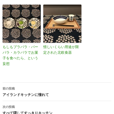
もしもブラパラ・パー
惜しいくらい用途が限
パラ・カラパラでお菓
定された北欧食器
子を食べたら、という
妄想
投
前の投稿
稿
アイランドキッチンに憧れて
ナ
次の投稿
ビ
すべて隠してすっきりキッチン