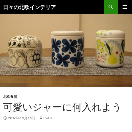
検
日々の北欧インテリア
索
コ
メインメ
ン
ニュー
テ
ン
ツ
へ
ス
キ
ッ
プ
北欧食器
可愛いジャーに何入れよう
2016年10月16日
EYAN