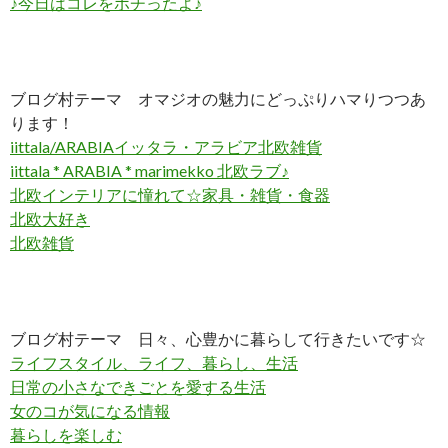
♪今日はコレをポチったよ♪
ブログ村テーマ オマジオの魅力にどっぷりハマりつつあ
ります！
iittala/ARABIAイッタラ・アラビア北欧雑貨
iittala * ARABIA * marimekko 北欧ラブ♪
北欧インテリアに憧れて☆家具・雑貨・食器
北欧大好き
北欧雑貨
ブログ村テーマ 日々、心豊かに暮らして行きたいです☆
ライフスタイル、ライフ、暮らし、生活
日常の小さなできごとを愛する生活
女のコが気になる情報
暮らしを楽しむ