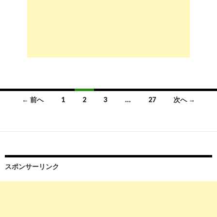
投
← 前へ
1
2
3
…
27
次へ →
稿
ナ
ビ
ゲ
スポンサーリンク
ー
シ