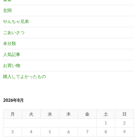
玄関
やんちゃ兄弟
ごあいさつ
未分類
人気記事
お買い物
購入してよかったもの
2026年8月
月
火
水
木
金
土
日
1
2
3
4
5
6
7
8
9