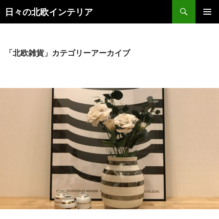
検
日々の北欧インテリア
索
コ
メインメ
ン
ニュー
テ
ン
「北欧雑貨」カテゴリーアーカイブ
ツ
へ
ス
キ
ッ
プ